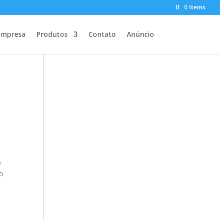
0 Items
Empresa
Produtos
Contato
Anúncio
a
o