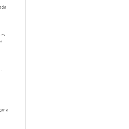
e
zada
des
os
.
gar a