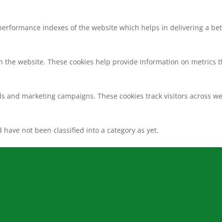
rformance indexes of the website which helps in delivering a bette
h the website. These cookies help provide information on metrics the
ds and marketing campaigns. These cookies track visitors across we
have not been classified into a category as yet.