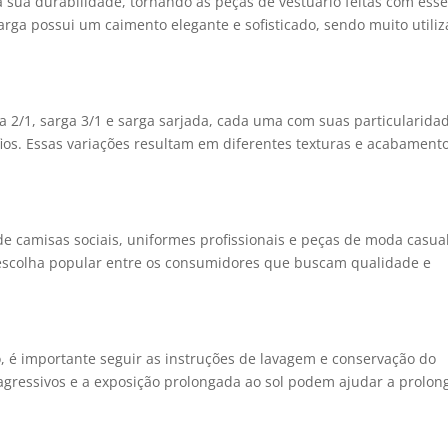
a sua durabilidade, tornando as peças de vestuário feitas com ess
 sarga possui um caimento elegante e sofisticado, sendo muito utili
ga 2/1, sarga 3/1 e sarga sarjada, cada uma com suas particularida
ios. Essas variações resultam em diferentes texturas e acabament
e camisas sociais, uniformes profissionais e peças de moda casual
 escolha popular entre os consumidores que buscam qualidade e
 é importante seguir as instruções de lavagem e conservação do
 agressivos e a exposição prolongada ao sol podem ajudar a prolon